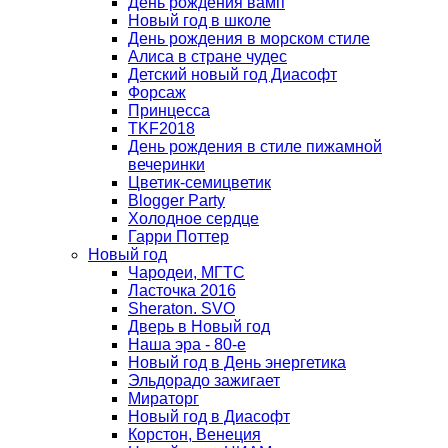
День рождения вамп
Новый год в школе
День рождения в морском стиле
Алиса в стране чудес
Детский новый год Диасофт
Форсаж
Принцесса
TKF2018
День рождения в стиле пижамной
вечеринки
Цветик-семицветик
Blogger Party
Холодное сердце
Гарри Поттер
Новый год
Чародеи, МГТС
Ласточка 2016
Sheraton. SVO
Дверь в Новый год
Наша эра - 80-е
Новый год в День энергетика
Эльдорадо зажигает
Мираторг
Новый год в Диасофт
Корстон, Венеция