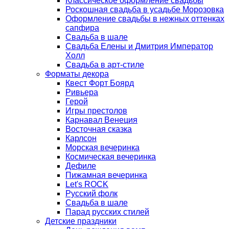
Классическое оформление свадьбы
Роскошная свадьба в усадьбе Морозовка
Оформление свадьбы в нежных оттенках
сапфира
Свадьба в шале
Свадьба Елены и Дмитрия Император
Холл
Свадьба в арт-стиле
Форматы декора
Квест Форт Боярд
Ривьера
Герой
Игры престолов
Карнавал Венеция
Восточная сказка
Карлсон
Морская вечеринка
Космическая вечеринка
Дефиле
Пижамная вечеринка
Let's ROCK
Русский фолк
Свадьба в шале
Парад русских стилей
Детские праздники