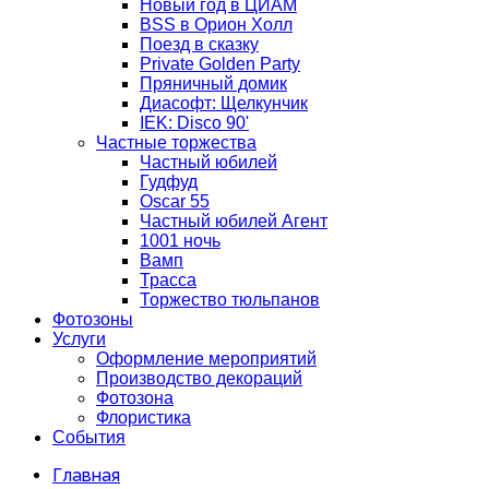
Новый год в ЦИАМ
BSS в Орион Холл
Поезд в сказку
Private Golden Party
Пряничный домик
Диасофт: Щелкунчик
IEK: Disco 90'
Частные торжества
Частный юбилей
Гудфуд
Oscar 55
Частный юбилей Агент
1001 ночь
Вамп
Трасса
Торжество тюльпанов
Фотозоны
Услуги
Оформление мероприятий
Производство декораций
Фотозона
Флористика
События
Главная