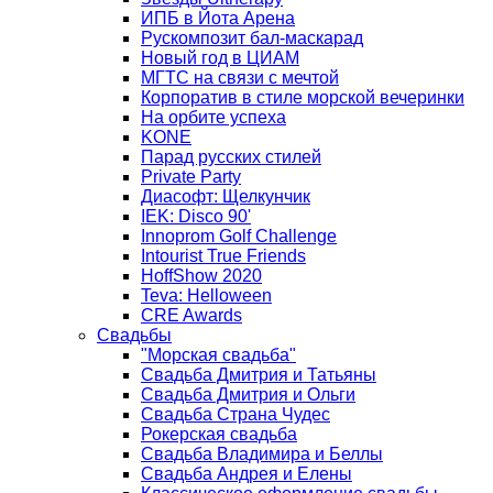
ИПБ в Йота Арена
Рускомпозит бал-маскарад
Новый год в ЦИАМ
МГТС на связи с мечтой
Корпоратив в стиле морской вечеринки
На орбите успеха
KONE
Парад русских стилей
Private Party
Диасофт: Щелкунчик
IEK: Disco 90'
Innoprom Golf Challenge
Intourist True Friends
HoffShow 2020
Teva: Helloween
CRE Awards
Свадьбы
"Морская свадьба"
Свадьба Дмитрия и Татьяны
Свадьба Дмитрия и Ольги
Свадьба Страна Чудес
Рокерская свадьба
Свадьба Владимира и Беллы
Свадьба Андрея и Елены