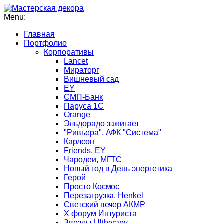
Menu:
Главная
Портфолио
Корпоративы
Lancet
Мираторг
Вишневый сад
EY
СМП-Банк
Паруса 1С
Orange
Эльдорадо зажигает
"Ривьера", АФК "Система"
Карлсон
Friends, EY
Чародеи, МГТС
Новый год в День энергетика
Герой
Просто Космос
Перезагрузка, Henkel
Светский вечер АКМР
Х форум Интуриста
Звезды Ultherapy