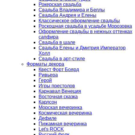
Рокерская свадьба
Свадьба Владимира и Беллы
Свадьба Андрея и Елены
Классическое оформление свадьбы
Роскошная свадьба в усадьбе Морозовка
Оформление свадьбы в нежных оттенках
сапфира
Свадьба в шале
Свадьба Елены и Дмитрия Император
Холл
Свадьба в арт-стиле
Форматы декора
Квест Форт Боярд
Ривьера
Герой
Игры престолов
Карнавал Венеция
Восточная сказка
Карлсон
Морская вечеринка
Космическая вечеринка
Дефиле
Пижамная вечеринка
Let's ROCK
Русский фолк