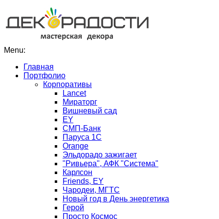
Menu:
Главная
Портфолио
Корпоративы
Lancet
Мираторг
Вишневый сад
EY
СМП-Банк
Паруса 1С
Orange
Эльдорадо зажигает
"Ривьера", АФК "Система"
Карлсон
Friends, EY
Чародеи, МГТС
Новый год в День энергетика
Герой
Просто Космос