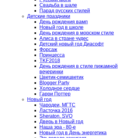
Свадьба в шале
Парад русских стилей
Детские праздники
День рождения вамп
Новый год в школе
День рождения в морском стиле
Алиса в стране чудес
Детский новый год Диасофт
Форсаж
Принцесса
TKF2018
День рождения в стиле пижамной
вечеринки
Цветик-семицветик
Blogger Party
Холодное сердце
Гарри Поттер
Новый год
Чародеи, МГТС
Ласточка 2016
Sheraton. SVO
Дверь в Новый год
Наша эра - 80-е
Новый год в День энергетика