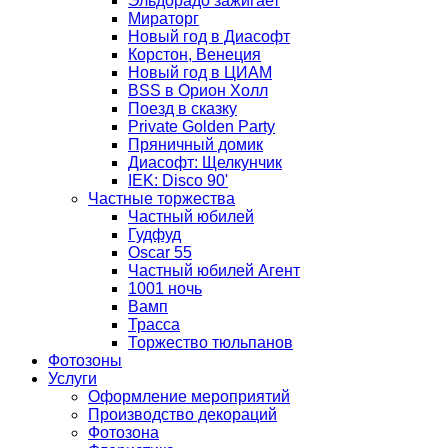
Эльдорадо зажигает
Мираторг
Новый год в Диасофт
Корстон, Венеция
Новый год в ЦИАМ
BSS в Орион Холл
Поезд в сказку
Private Golden Party
Пряничный домик
Диасофт: Щелкунчик
IEK: Disco 90'
Частные торжества
Частный юбилей
Гудфуд
Oscar 55
Частный юбилей Агент
1001 ночь
Вамп
Трасса
Торжество тюльпанов
Фотозоны
Услуги
Оформление мероприятий
Производство декораций
Фотозона