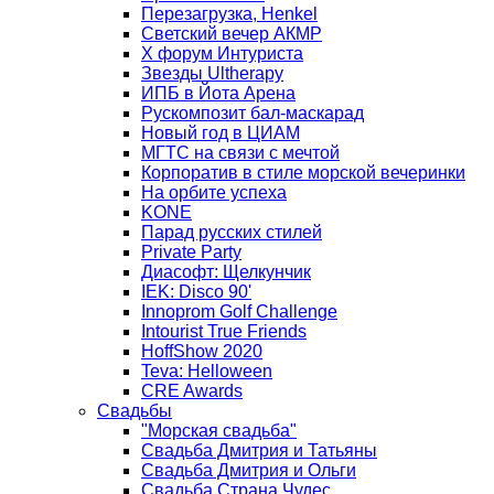
Перезагрузка, Henkel
Светский вечер АКМР
Х форум Интуриста
Звезды Ultherapy
ИПБ в Йота Арена
Рускомпозит бал-маскарад
Новый год в ЦИАМ
МГТС на связи с мечтой
Корпоратив в стиле морской вечеринки
На орбите успеха
KONE
Парад русских стилей
Private Party
Диасофт: Щелкунчик
IEK: Disco 90'
Innoprom Golf Challenge
Intourist True Friends
HoffShow 2020
Teva: Helloween
CRE Awards
Свадьбы
"Морская свадьба"
Свадьба Дмитрия и Татьяны
Свадьба Дмитрия и Ольги
Свадьба Страна Чудес