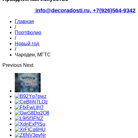
info@decoradosti.ru,
+7(926)564-9342
Главная
/
Портфолио
/
Новый год
/
Чародеи, МГТС
Previous
Next