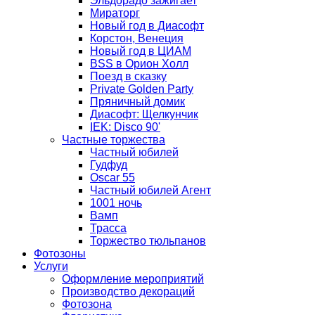
Эльдорадо зажигает
Мираторг
Новый год в Диасофт
Корстон, Венеция
Новый год в ЦИАМ
BSS в Орион Холл
Поезд в сказку
Private Golden Party
Пряничный домик
Диасофт: Щелкунчик
IEK: Disco 90'
Частные торжества
Частный юбилей
Гудфуд
Oscar 55
Частный юбилей Агент
1001 ночь
Вамп
Трасса
Торжество тюльпанов
Фотозоны
Услуги
Оформление мероприятий
Производство декораций
Фотозона