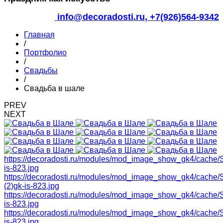
info@decoradosti.ru,
+7(926)564-9342
Главная
/
Портфолио
/
Свадьбы
/
Свадьба в шале
PREV
NEXT
https://decoradosti.ru/modules/mod_image_show_gk4/cache
is-823.jpg
https://decoradosti.ru/modules/mod_image_show_gk4/cache
(2)gk-is-823.jpg
https://decoradosti.ru/modules/mod_image_show_gk4/cache
is-823.jpg
https://decoradosti.ru/modules/mod_image_show_gk4/cache
is-823.jpg