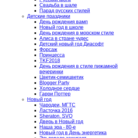
Свадьба в шале
Парад русских стилей
Детские праздники
День рождения вамп
Новый год в школе
День рождения в морском стиле
Алиса в стране чудес
Детский новый год Диасофт
Форсаж
Принцесса
TKF2018
День рождения в стиле пижамной
вечеринки
Цветик-семицветик
Blogger Party
Холодное сердце
Гарри Поттер
Новый год
Чародеи, МГТС
Ласточка 2016
Sheraton. SVO
Дверь в Новый год
Наша эра - 80-е
Новый год в День энергетика