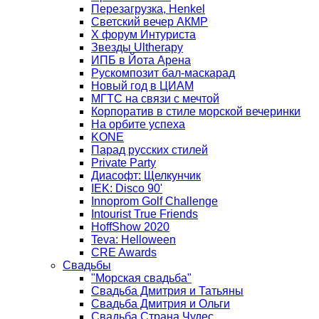
Перезагрузка, Henkel
Светский вечер АКМР
Х форум Интуриста
Звезды Ultherapy
ИПБ в Йота Арена
Рускомпозит бал-маскарад
Новый год в ЦИАМ
МГТС на связи с мечтой
Корпоратив в стиле морской вечеринки
На орбите успеха
KONE
Парад русских стилей
Private Party
Диасофт: Щелкунчик
IEK: Disco 90'
Innoprom Golf Challenge
Intourist True Friends
HoffShow 2020
Teva: Helloween
CRE Awards
Свадьбы
"Морская свадьба"
Свадьба Дмитрия и Татьяны
Свадьба Дмитрия и Ольги
Свадьба Страна Чудес