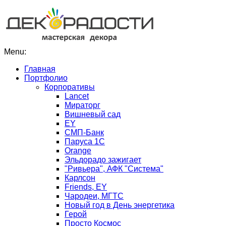
Menu:
Главная
Портфолио
Корпоративы
Lancet
Мираторг
Вишневый сад
EY
СМП-Банк
Паруса 1С
Orange
Эльдорадо зажигает
"Ривьера", АФК "Система"
Карлсон
Friends, EY
Чародеи, МГТС
Новый год в День энергетика
Герой
Просто Космос