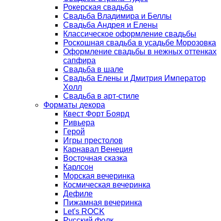
Рокерская свадьба
Свадьба Владимира и Беллы
Свадьба Андрея и Елены
Классическое оформление свадьбы
Роскошная свадьба в усадьбе Морозовка
Оформление свадьбы в нежных оттенках
сапфира
Свадьба в шале
Свадьба Елены и Дмитрия Император
Холл
Свадьба в арт-стиле
Форматы декора
Квест Форт Боярд
Ривьера
Герой
Игры престолов
Карнавал Венеция
Восточная сказка
Карлсон
Морская вечеринка
Космическая вечеринка
Дефиле
Пижамная вечеринка
Let's ROCK
Русский фолк