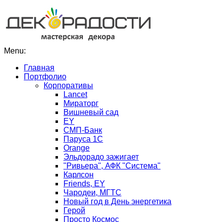
Menu:
Главная
Портфолио
Корпоративы
Lancet
Мираторг
Вишневый сад
EY
СМП-Банк
Паруса 1С
Orange
Эльдорадо зажигает
"Ривьера", АФК "Система"
Карлсон
Friends, EY
Чародеи, МГТС
Новый год в День энергетика
Герой
Просто Космос