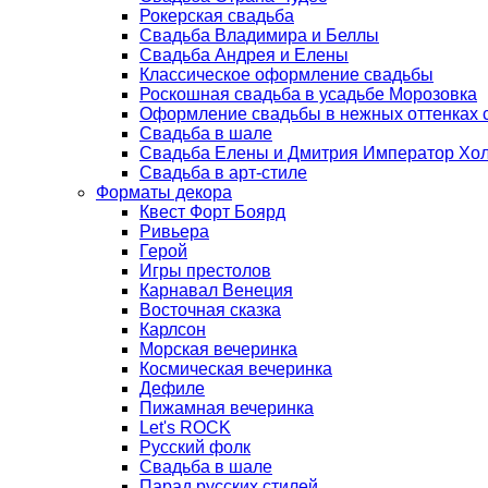
Рокерская свадьба
Свадьба Владимира и Беллы
Свадьба Андрея и Елены
Классическое оформление свадьбы
Роскошная свадьба в усадьбе Морозовка
Оформление свадьбы в нежных оттенках
Свадьба в шале
Свадьба Елены и Дмитрия Император Хо
Свадьба в арт-стиле
Форматы декора
Квест Форт Боярд
Ривьера
Герой
Игры престолов
Карнавал Венеция
Восточная сказка
Карлсон
Морская вечеринка
Космическая вечеринка
Дефиле
Пижамная вечеринка
Let's ROCK
Русский фолк
Свадьба в шале
Парад русских стилей