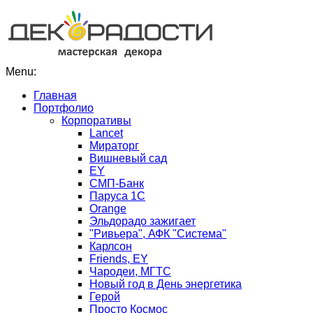
Menu:
Главная
Портфолио
Корпоративы
Lancet
Мираторг
Вишневый сад
EY
СМП-Банк
Паруса 1С
Orange
Эльдорадо зажигает
"Ривьера", АФК "Система"
Карлсон
Friends, EY
Чародеи, МГТС
Новый год в День энергетика
Герой
Просто Космос