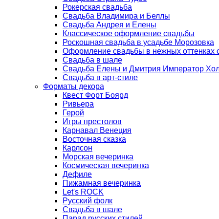
Рокерская свадьба
Свадьба Владимира и Беллы
Свадьба Андрея и Елены
Классическое оформление свадьбы
Роскошная свадьба в усадьбе Морозовка
Оформление свадьбы в нежных оттенках
Свадьба в шале
Свадьба Елены и Дмитрия Император Хо
Свадьба в арт-стиле
Форматы декора
Квест Форт Боярд
Ривьера
Герой
Игры престолов
Карнавал Венеция
Восточная сказка
Карлсон
Морская вечеринка
Космическая вечеринка
Дефиле
Пижамная вечеринка
Let's ROCK
Русский фолк
Свадьба в шале
Парад русских стилей