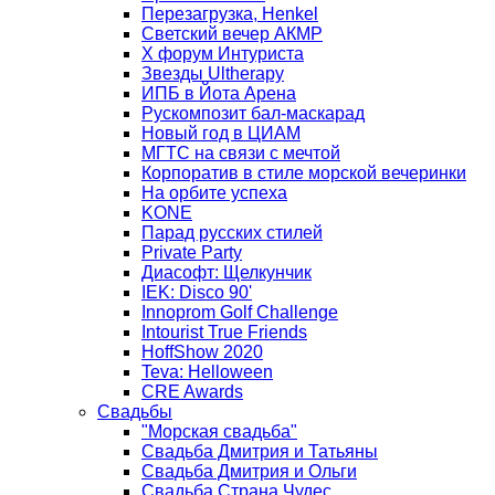
Перезагрузка, Henkel
Светский вечер АКМР
Х форум Интуриста
Звезды Ultherapy
ИПБ в Йота Арена
Рускомпозит бал-маскарад
Новый год в ЦИАМ
МГТС на связи с мечтой
Корпоратив в стиле морской вечеринки
На орбите успеха
KONE
Парад русских стилей
Private Party
Диасофт: Щелкунчик
IEK: Disco 90'
Innoprom Golf Challenge
Intourist True Friends
HoffShow 2020
Teva: Helloween
CRE Awards
Свадьбы
"Морская свадьба"
Свадьба Дмитрия и Татьяны
Свадьба Дмитрия и Ольги
Свадьба Страна Чудес