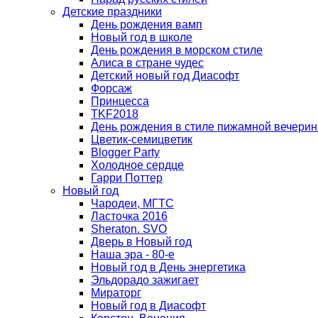
Детские праздники
День рождения вамп
Новый год в школе
День рождения в морском стиле
Алиса в стране чудес
Детский новый год Диасофт
Форсаж
Принцесса
TKF2018
День рождения в стиле пижамной вечерин
Цветик-семицветик
Blogger Party
Холодное сердце
Гарри Поттер
Новый год
Чародеи, МГТС
Ласточка 2016
Sheraton. SVO
Дверь в Новый год
Наша эра - 80-е
Новый год в День энергетика
Эльдорадо зажигает
Мираторг
Новый год в Диасофт