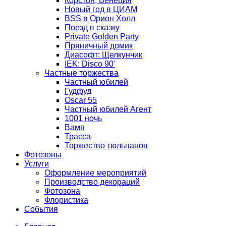
Корстон, Венеция
Новый год в ЦИАМ
BSS в Орион Холл
Поезд в сказку
Private Golden Party
Пряничный домик
Диасофт: Щелкунчик
IEK: Disco 90'
Частные торжества
Частный юбилей
Гудфуд
Oscar 55
Частный юбилей Агент
1001 ночь
Вамп
Трасса
Торжество тюльпанов
Фотозоны
Услуги
Оформление мероприятий
Производство декораций
Фотозона
Флористика
События