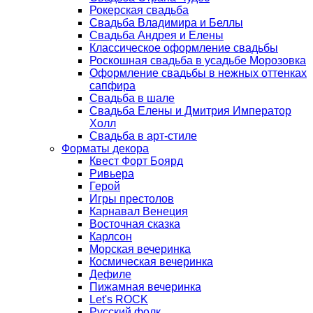
Рокерская свадьба
Свадьба Владимира и Беллы
Свадьба Андрея и Елены
Классическое оформление свадьбы
Роскошная свадьба в усадьбе Морозовка
Оформление свадьбы в нежных оттенках
сапфира
Свадьба в шале
Свадьба Елены и Дмитрия Император
Холл
Свадьба в арт-стиле
Форматы декора
Квест Форт Боярд
Ривьера
Герой
Игры престолов
Карнавал Венеция
Восточная сказка
Карлсон
Морская вечеринка
Космическая вечеринка
Дефиле
Пижамная вечеринка
Let's ROCK
Русский фолк