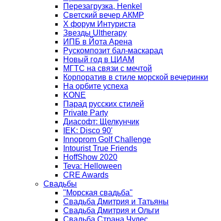
Перезагрузка, Henkel
Светский вечер АКМР
Х форум Интуриста
Звезды Ultherapy
ИПБ в Йота Арена
Рускомпозит бал-маскарад
Новый год в ЦИАМ
МГТС на связи с мечтой
Корпоратив в стиле морской вечеринки
На орбите успеха
KONE
Парад русских стилей
Private Party
Диасофт: Щелкунчик
IEK: Disco 90'
Innoprom Golf Challenge
Intourist True Friends
HoffShow 2020
Teva: Helloween
CRE Awards
Свадьбы
"Морская свадьба"
Свадьба Дмитрия и Татьяны
Свадьба Дмитрия и Ольги
Свадьба Страна Чудес