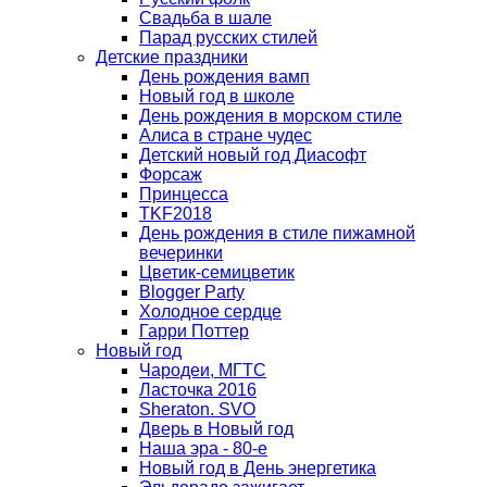
Свадьба в шале
Парад русских стилей
Детские праздники
День рождения вамп
Новый год в школе
День рождения в морском стиле
Алиса в стране чудес
Детский новый год Диасофт
Форсаж
Принцесса
TKF2018
День рождения в стиле пижамной
вечеринки
Цветик-семицветик
Blogger Party
Холодное сердце
Гарри Поттер
Новый год
Чародеи, МГТС
Ласточка 2016
Sheraton. SVO
Дверь в Новый год
Наша эра - 80-е
Новый год в День энергетика