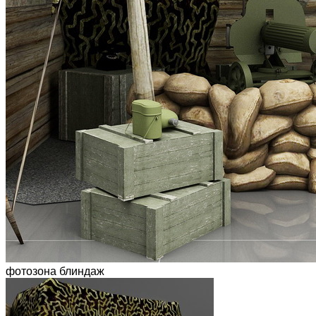
фотозона блиндаж