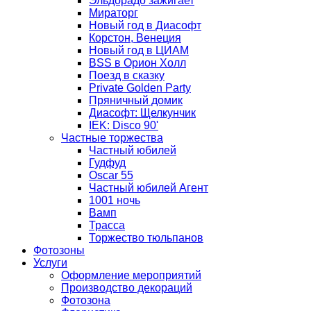
Эльдорадо зажигает
Мираторг
Новый год в Диасофт
Корстон, Венеция
Новый год в ЦИАМ
BSS в Орион Холл
Поезд в сказку
Private Golden Party
Пряничный домик
Диасофт: Щелкунчик
IEK: Disco 90'
Частные торжества
Частный юбилей
Гудфуд
Oscar 55
Частный юбилей Агент
1001 ночь
Вамп
Трасса
Торжество тюльпанов
Фотозоны
Услуги
Оформление мероприятий
Производство декораций
Фотозона