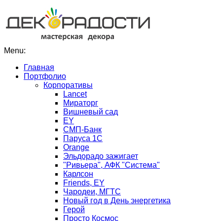
Menu:
Главная
Портфолио
Корпоративы
Lancet
Мираторг
Вишневый сад
EY
СМП-Банк
Паруса 1С
Orange
Эльдорадо зажигает
"Ривьера", АФК "Система"
Карлсон
Friends, EY
Чародеи, МГТС
Новый год в День энергетика
Герой
Просто Космос