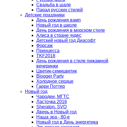
Свадьба в шале
Парад русских стилей
Детские праздники
День рождения вамп
Новый год в школе
День рождения в морском стиле
Алиса в стране чудес
Детский новый год Диасофт
Форсаж
Принцесса
TKF2018
День рождения в стиле пижамной
вечеринки
Цветик-семицветик
Blogger Party
Холодное сердце
Гарри Поттер
Новый год
Чародеи, МГТС
Ласточка 2016
Sheraton. SVO
Дверь в Новый год
Наша эра - 80-е
Новый год в День энергетика