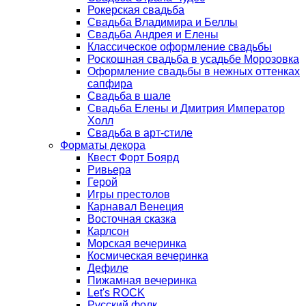
Рокерская свадьба
Свадьба Владимира и Беллы
Свадьба Андрея и Елены
Классическое оформление свадьбы
Роскошная свадьба в усадьбе Морозовка
Оформление свадьбы в нежных оттенках
сапфира
Свадьба в шале
Свадьба Елены и Дмитрия Император
Холл
Свадьба в арт-стиле
Форматы декора
Квест Форт Боярд
Ривьера
Герой
Игры престолов
Карнавал Венеция
Восточная сказка
Карлсон
Морская вечеринка
Космическая вечеринка
Дефиле
Пижамная вечеринка
Let's ROCK
Русский фолк