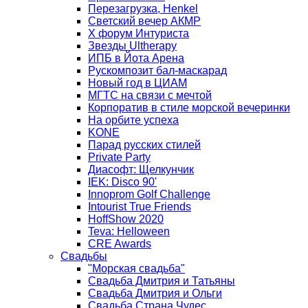
Перезагрузка, Henkel
Светский вечер АКМР
Х форум Интуриста
Звезды Ultherapy
ИПБ в Йота Арена
Рускомпозит бал-маскарад
Новый год в ЦИАМ
МГТС на связи с мечтой
Корпоратив в стиле морской вечеринки
На орбите успеха
KONE
Парад русских стилей
Private Party
Диасофт: Щелкунчик
IEK: Disco 90'
Innoprom Golf Challenge
Intourist True Friends
HoffShow 2020
Teva: Helloween
CRE Awards
Свадьбы
"Морская свадьба"
Свадьба Дмитрия и Татьяны
Свадьба Дмитрия и Ольги
Свадьба Страна Чудес