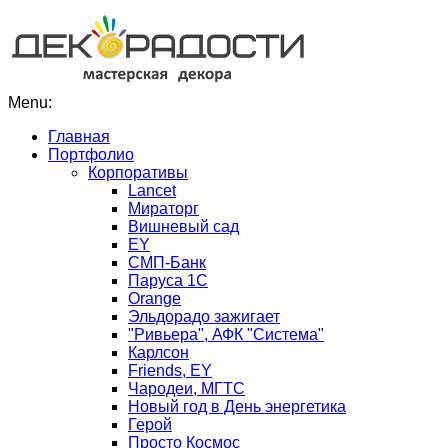
Menu:
Главная
Портфолио
Корпоративы
Lancet
Мираторг
Вишневый сад
EY
СМП-Банк
Паруса 1С
Orange
Эльдорадо зажигает
"Ривьера", АФК "Система"
Карлсон
Friends, EY
Чародеи, МГТС
Новый год в День энергетика
Герой
Просто Космос