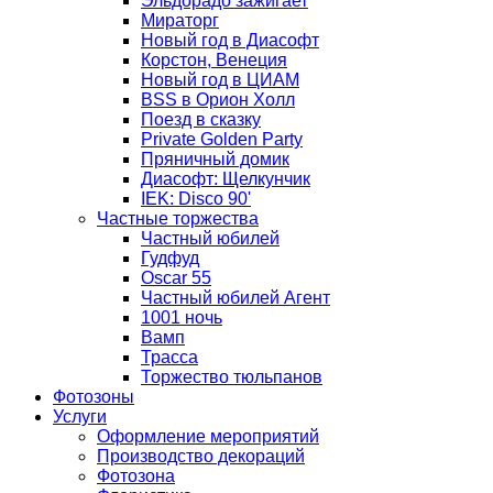
Эльдорадо зажигает
Мираторг
Новый год в Диасофт
Корстон, Венеция
Новый год в ЦИАМ
BSS в Орион Холл
Поезд в сказку
Private Golden Party
Пряничный домик
Диасофт: Щелкунчик
IEK: Disco 90'
Частные торжества
Частный юбилей
Гудфуд
Oscar 55
Частный юбилей Агент
1001 ночь
Вамп
Трасса
Торжество тюльпанов
Фотозоны
Услуги
Оформление мероприятий
Производство декораций
Фотозона