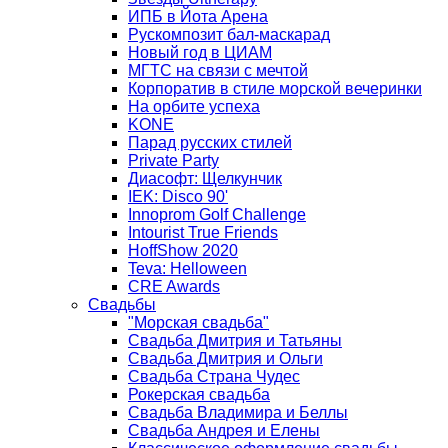
ИПБ в Йота Арена
Рускомпозит бал-маскарад
Новый год в ЦИАМ
МГТС на связи с мечтой
Корпоратив в стиле морской вечеринки
На орбите успеха
KONE
Парад русских стилей
Private Party
Диасофт: Щелкунчик
IEK: Disco 90'
Innoprom Golf Challenge
Intourist True Friends
HoffShow 2020
Teva: Helloween
CRE Awards
Свадьбы
"Морская свадьба"
Свадьба Дмитрия и Татьяны
Свадьба Дмитрия и Ольги
Свадьба Страна Чудес
Рокерская свадьба
Свадьба Владимира и Беллы
Свадьба Андрея и Елены