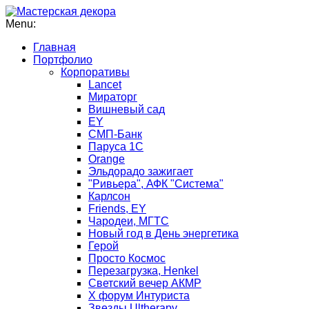
Menu:
Главная
Портфолио
Корпоративы
Lancet
Мираторг
Вишневый сад
EY
СМП-Банк
Паруса 1С
Orange
Эльдорадо зажигает
"Ривьера", АФК "Система"
Карлсон
Friends, EY
Чародеи, МГТС
Новый год в День энергетика
Герой
Просто Космос
Перезагрузка, Henkel
Светский вечер АКМР
Х форум Интуриста
Звезды Ultherapy