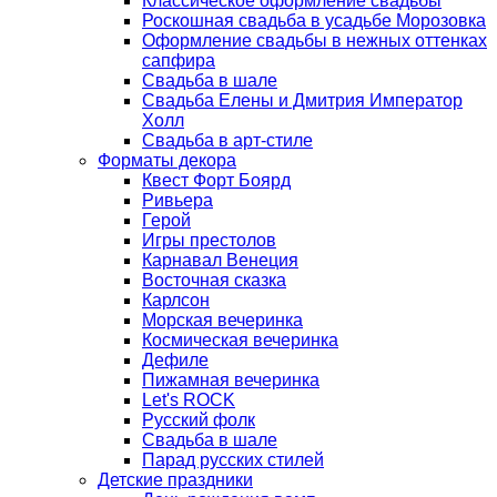
Классическое оформление свадьбы
Роскошная свадьба в усадьбе Морозовка
Оформление свадьбы в нежных оттенках
сапфира
Свадьба в шале
Свадьба Елены и Дмитрия Император
Холл
Свадьба в арт-стиле
Форматы декора
Квест Форт Боярд
Ривьера
Герой
Игры престолов
Карнавал Венеция
Восточная сказка
Карлсон
Морская вечеринка
Космическая вечеринка
Дефиле
Пижамная вечеринка
Let's ROCK
Русский фолк
Свадьба в шале
Парад русских стилей
Детские праздники