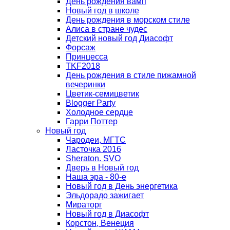
День рождения вамп
Новый год в школе
День рождения в морском стиле
Алиса в стране чудес
Детский новый год Диасофт
Форсаж
Принцесса
TKF2018
День рождения в стиле пижамной
вечеринки
Цветик-семицветик
Blogger Party
Холодное сердце
Гарри Поттер
Новый год
Чародеи, МГТС
Ласточка 2016
Sheraton. SVO
Дверь в Новый год
Наша эра - 80-е
Новый год в День энергетика
Эльдорадо зажигает
Мираторг
Новый год в Диасофт
Корстон, Венеция