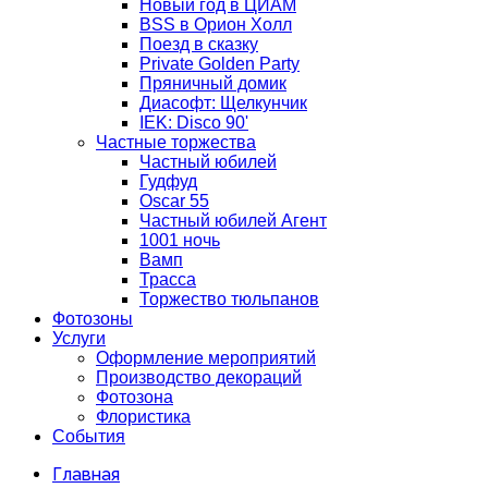
Новый год в ЦИАМ
BSS в Орион Холл
Поезд в сказку
Private Golden Party
Пряничный домик
Диасофт: Щелкунчик
IEK: Disco 90'
Частные торжества
Частный юбилей
Гудфуд
Oscar 55
Частный юбилей Агент
1001 ночь
Вамп
Трасса
Торжество тюльпанов
Фотозоны
Услуги
Оформление мероприятий
Производство декораций
Фотозона
Флористика
События
Главная