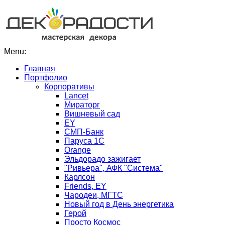
Menu:
Главная
Портфолио
Корпоративы
Lancet
Мираторг
Вишневый сад
EY
СМП-Банк
Паруса 1С
Orange
Эльдорадо зажигает
"Ривьера", АФК "Система"
Карлсон
Friends, EY
Чародеи, МГТС
Новый год в День энергетика
Герой
Просто Космос