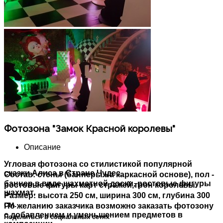
Фотозона "Замок Красной королевы"
Описание
Угловая фотозона со стилистикой популярной
сказки Алиса в Стране Чудес.
Состав: стены (баннеры на каркасной основе), пол -
баннер в виде шахматной доски, ростовые фигуры
ростовые фигуры карт стражей,трон королевы.
шахмат,
Размер: высота 250 см, ширина 300 см, глубина 300
см.
По желанию заказчика возможно заказать фотозону
с добавлением и уменьшением предметов в
Поделиться в социальных сетях