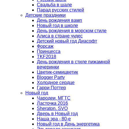
Свадьба в шале
Парад русских стилей
Детские праздники
День рождения вамп
Новый год в школе
День рождения в морском стиле
Алиса в стране чудес
Детский новый год Диасофт
Форсаж
Принцесса
TKF2018
День рождения в стиле пижамной
вечеринки
Цветик-семицветик
Blogger Party
Холодное сердце
Гарри Поттер
Новый год
Чародеи, МГТС
Ласточка 2016
Sheraton. SVO
Дверь в Новый год
Наша эра - 80-е
Новый год в День энергетика