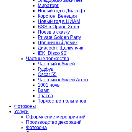
Эльдорадо зажигает
Мираторг
Новый год в Диасофт
Корстон, Венеция
Новый год в ЦИАМ
BSS в Орион Холл
Поезд в сказку
Private Golden Party
Пряничный домик
Диасофт: Щелкунчик
IEK: Disco 90'
Частные торжества
Частный юбилей
Гудфуд
Oscar 55
Частный юбилей Агент
1001 ночь
Вамп
Трасса
Торжество тюльпанов
Фотозоны
Услуги
Оформление мероприятий
Производство декораций
Фотозона