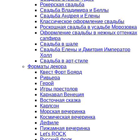
Рокерская свадьба
Свадьба Владимира и Беллы
Свадьба Андрея и Елены
Классическое оформление свадьбы
Роскошная свадьба в усадьбе Морозовка
Оформление свадьбы в нежных оттенках
сапфира
Свадьба в шале
Свадьба Елены и Дмитрия Император
Холл
Свадьба в арт-стиле
Форматы декора
Квест Форт Боярд
Ривьера
Герой
Игры престолов
Карнавал Венеция
Восточная сказка
Карлсон
Морская вечеринка
Космическая вечеринка
Дефиле
Пижамная вечеринка
Let's ROCK
Русский фолк