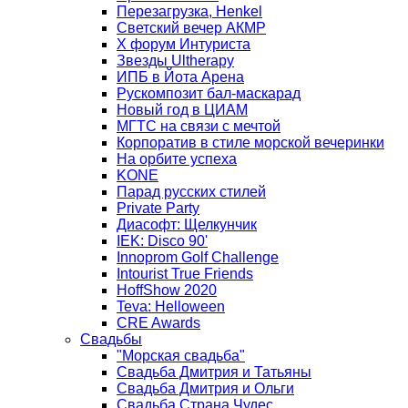
Перезагрузка, Henkel
Светский вечер АКМР
Х форум Интуриста
Звезды Ultherapy
ИПБ в Йота Арена
Рускомпозит бал-маскарад
Новый год в ЦИАМ
МГТС на связи с мечтой
Корпоратив в стиле морской вечеринки
На орбите успеха
KONE
Парад русских стилей
Private Party
Диасофт: Щелкунчик
IEK: Disco 90'
Innoprom Golf Challenge
Intourist True Friends
HoffShow 2020
Teva: Helloween
CRE Awards
Свадьбы
"Морская свадьба"
Свадьба Дмитрия и Татьяны
Свадьба Дмитрия и Ольги
Свадьба Страна Чудес