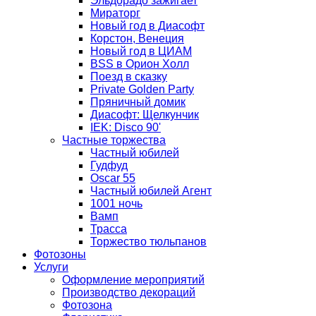
Эльдорадо зажигает
Мираторг
Новый год в Диасофт
Корстон, Венеция
Новый год в ЦИАМ
BSS в Орион Холл
Поезд в сказку
Private Golden Party
Пряничный домик
Диасофт: Щелкунчик
IEK: Disco 90'
Частные торжества
Частный юбилей
Гудфуд
Oscar 55
Частный юбилей Агент
1001 ночь
Вамп
Трасса
Торжество тюльпанов
Фотозоны
Услуги
Оформление мероприятий
Производство декораций
Фотозона