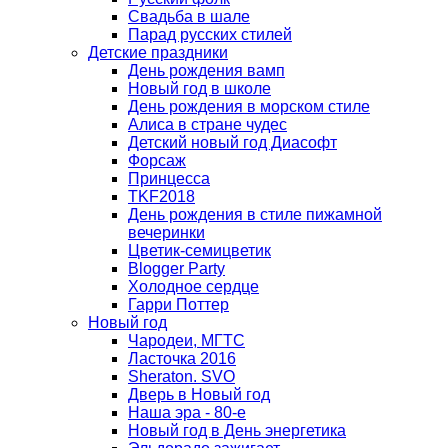
Свадьба в шале
Парад русских стилей
Детские праздники
День рождения вамп
Новый год в школе
День рождения в морском стиле
Алиса в стране чудес
Детский новый год Диасофт
Форсаж
Принцесса
TKF2018
День рождения в стиле пижамной
вечеринки
Цветик-семицветик
Blogger Party
Холодное сердце
Гарри Поттер
Новый год
Чародеи, МГТС
Ласточка 2016
Sheraton. SVO
Дверь в Новый год
Наша эра - 80-е
Новый год в День энергетика