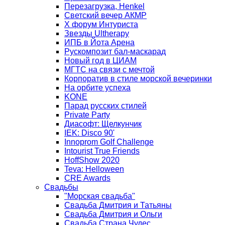
Перезагрузка, Henkel
Светский вечер АКМР
Х форум Интуриста
Звезды Ultherapy
ИПБ в Йота Арена
Рускомпозит бал-маскарад
Новый год в ЦИАМ
МГТС на связи с мечтой
Корпоратив в стиле морской вечеринки
На орбите успеха
KONE
Парад русских стилей
Private Party
Диасофт: Щелкунчик
IEK: Disco 90'
Innoprom Golf Challenge
Intourist True Friends
HoffShow 2020
Teva: Helloween
CRE Awards
Свадьбы
"Морская свадьба"
Свадьба Дмитрия и Татьяны
Свадьба Дмитрия и Ольги
Свадьба Страна Чудес