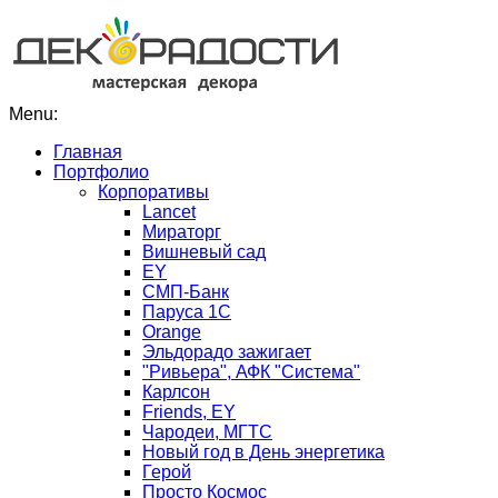
Menu:
Главная
Портфолио
Корпоративы
Lancet
Мираторг
Вишневый сад
EY
СМП-Банк
Паруса 1С
Orange
Эльдорадо зажигает
"Ривьера", АФК "Система"
Карлсон
Friends, EY
Чародеи, МГТС
Новый год в День энергетика
Герой
Просто Космос