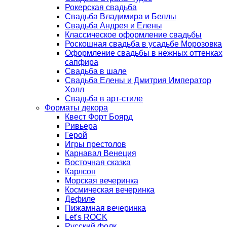
Рокерская свадьба
Свадьба Владимира и Беллы
Свадьба Андрея и Елены
Классическое оформление свадьбы
Роскошная свадьба в усадьбе Морозовка
Оформление свадьбы в нежных оттенках
сапфира
Свадьба в шале
Свадьба Елены и Дмитрия Император
Холл
Свадьба в арт-стиле
Форматы декора
Квест Форт Боярд
Ривьера
Герой
Игры престолов
Карнавал Венеция
Восточная сказка
Карлсон
Морская вечеринка
Космическая вечеринка
Дефиле
Пижамная вечеринка
Let's ROCK
Русский фолк